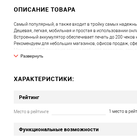
ОПИСАНИЕ ТОВАРА
Самый популярный, а также входит в тройку самых надежны
Дешевая, легкая, мобильная и простая в использовании онла
Встроенный аккумулятор обеспечивает печать до 200 чеков 
Рекомендуем для небольших магазинов, офисов продаж, сфе
Меркурий 185Ф покупают если не требуется проводить серье
Развернуть
вопроса перед налоговой. В то же время на основе кассы м
маркировке табака и ЕГАИС.
В комплектации без фискального накопителя можно исполь
ХАРАКТЕРИСТИКИ:
Бюджетное решение "вопроса с налоговой"
Кассовый аппарат Меркурий 185Ф покупают, когда необходи
Рейтинг
поставить в магазин или офис кассовый аппарат, чтобы не и
Простой в использовании
1 место в рей
Место в рейтинге
Очень надежный и простой в использовании кассовый аппар
сферы торговли или услуг, где не требуется серьезной автом
Функциональные возможности