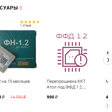
ССУАРЫ
8
1 отзыв
2 на 15 месяцев
Перепрошивка ККТ
МИ
Атол под ФФД 1.2
(маркировка)
0 ₽
990 ₽
4 
14 590 ₽
COM