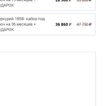
ОДАРОК
ркурий 185Ф: набор под
36 860 ₽
юч на 36 месяцев +
47 750 ₽
ОДАРОК