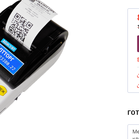
ГО
Ме
кл