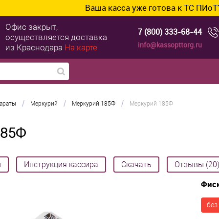
Ваша касса уже готова к ТС ПИоТ? Подключим и 
Офис закрыт,
7 (800) 333-68-44
осуществляется доставка
info@kassopttorg.ru
из Краснодара
На карте
/
/
/
параты
Меркурий
Меркурий 185Ф
Меркурий 185Ф
185Ф
и
Инструкция кассира
Скачать
Отзывы (20
Фис
без