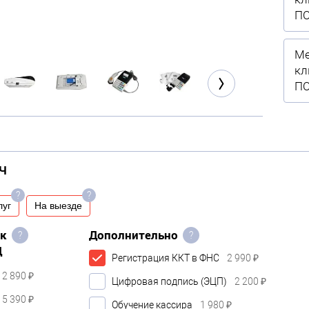
П
Ме
кл
П
Ч
?
?
луг
На выезде
ок
Дополнительно
?
?
Д
Регистрация ККТ в ФНС
2 990 ₽
2 890 ₽
Цифровая подпись (ЭЦП)
2 200 ₽
5 390 ₽
Обучение кассира
1 980 ₽