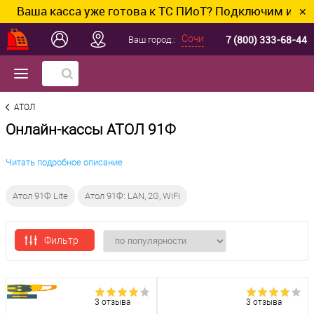
ша касса уже готова к ТС ПИоТ? Подключим и настрои
✕
7 (800) 333-68-44
Сочи
Ваш город::
АТОЛ
Онлайн-кассы АТОЛ 91Ф
Читать подробное описание
Атол 91Ф Lite
Атол 91Ф: LAN, 2G, WiFi
Фильтр
3 отзыва
3 отзыва