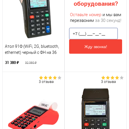
оборудования?
Оставьте номер
и мы вам
перезвоним
за 30 секунд!
Жду звонка!
Атол 91Ф (WiFi, 2G, bluetooth,
ethernet) черный с ФН на 36
месяцев
31 380 ₽
32 380 ₽
3 отзыва
3 отзыва