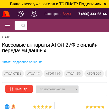
Ваша касса уже готова к ТС ПИоТ? Подключим и настр
✕
7 (800) 333-68-44
Сочи
Ваш город::
АТОЛ
Кассовые аппараты АТОЛ 27Ф с онлайн
передачей данных
Читать подробное описание
АТОЛ СТБ 6
АТОЛ 1Ф
АТОЛ 11Ф
АТОЛ 15Ф
АТОЛ 20Ф
А
Фильтр