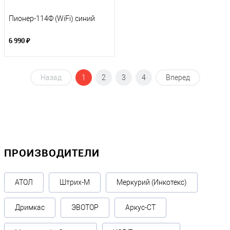
Пионер-114Ф (WiFi) синий
6 990 ₽
Назад
1
2
3
4
Вперед
ПРОИЗВОДИТЕЛИ
АТОЛ
Штрих-М
Меркурий (Инкотекс)
Дримкас
ЭВОТОР
Аркус-СТ