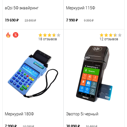
aQsi 5Ф эквайринг
Меркурий 115Ф
19 690 ₽
7 990 ₽
23 690 ₽
9 390 ₽
18 отзывов
12 отзывов
Меркурий 180Ф
Эвотор 5i черный
7 990 ₽
30 890 ₽
10 290 ₽
31 890 ₽