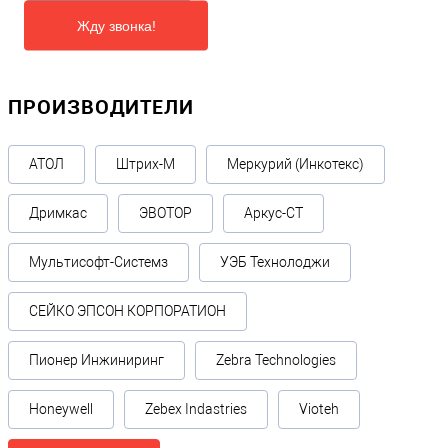
Жду звонка!
ПРОИЗВОДИТЕЛИ
АТОЛ
Штрих-М
Меркурий (Инкотекс)
Дримкас
ЭВОТОР
Аркус-СТ
Мультисофт-Системз
УЭБ Технолоджи
СЕЙКО ЭПСОН КОРПОРАТИОН
Пионер Инжиниринг
Zebra Technologies
Honeywell
Zebex Indastries
Vioteh