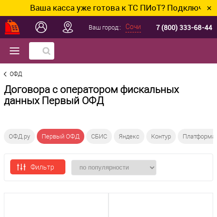
Ваша касса уже готова к ТС ПИоТ? Подключим и н
✕
7 (800) 333-68-44
Сочи
Ваш город::
ОФД
Договора с оператором фискальных
данных Первый ОФД
ОФД.ру
Первый ОФД
СБИС
Яндекс
Контур
Платформа
Фильтр