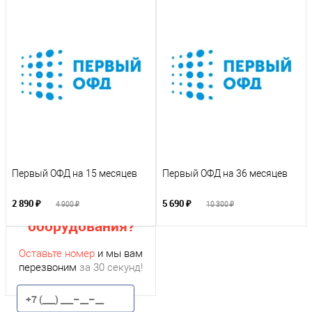
Первый ОФД на 15 месяцев
Первый ОФД на 36 месяцев
Нужна помощь с
подбором
2 890 ₽
5 690 ₽
4 900 ₽
10 300 ₽
оборудования?
Оставьте номер
и мы вам
перезвоним
за 30 секунд!