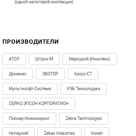
(одной налоговой инспекции)
ПРОИЗВОДИТЕЛИ
АТОЛ
Штрих-М
Меркурий (Инкотекс)
Дримкас
ЭВОТОР
Аркус-СТ
Мультисофт-Системз
УЭБ Технолоджи
СЕЙКО ЭПСОН КОРПОРАТИОН
Пионер Инжиниринг
Zebra Technologies
Honeywell
Zebex Indastries
Vioteh