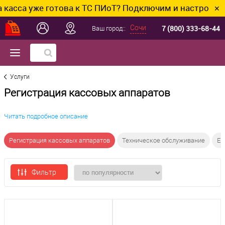
сса уже готова к ТС ПИоТ? Подключим и настроим без 
✕
7 (800) 333-68-44
Сочи
Ваш город::
Услуги
Регистрация кассовых аппаратов
Читать подробное описание
Регистрация кассовых аппаратов
Техническое обслуживание
ЕГ
Фильтр