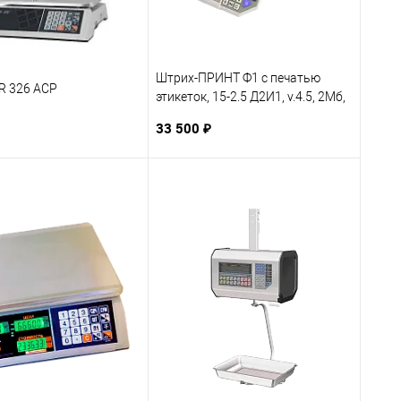
Штрих-ПРИНТ Ф1 с печатью
R 326 ACP
этикеток, 15-2.5 Д2И1, v.4.5, 2Мб,
ГОСТ OIML R76-1-2011
33 500 ₽