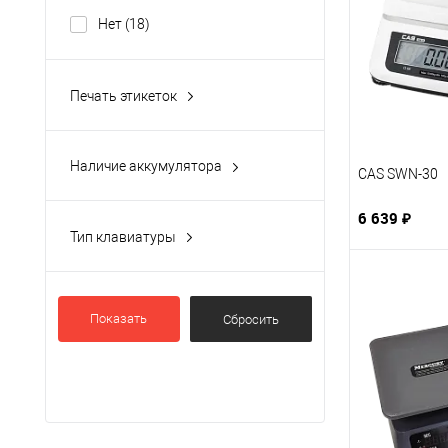
Нет
(18)
Печать этикеток
Да
(15)
Нет
(51)
Наличие аккумулятора
CAS SWN-30
есть
(211)
6 639 ₽
нет
(48)
Тип клавиатуры
дополнительная опция
(2)
Мембранная
(37)
Механическая
(4)
Показать
сенсорная
(5)