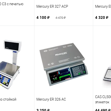
 C3 с печатью
Mercury ER 327 ACP
Mercury E
4 100 ₽
4 320 ₽
4 470 ₽
CAS CL500
со стойкой
Mercury ER 326 AC
этикеток
3 250 ₽
44 490 ₽