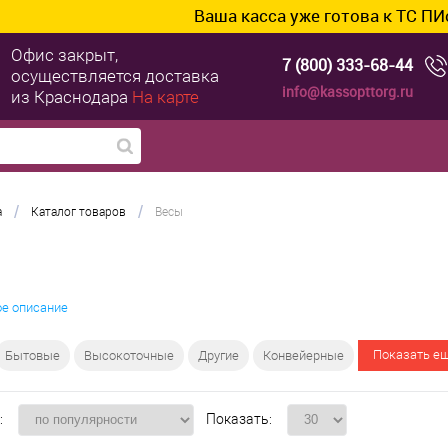
Ваша касса уже готова к ТС ПИоТ? Подключ
Офис закрыт,
7 (800) 333-68-44
осуществляется доставка
info@kassopttorg.ru
из Краснодара
На карте
/
/
а
Каталог товаров
Весы
ое описание
Показать ещ
Бытовые
Высокоточные
Другие
Конвейерные
:
Показать: