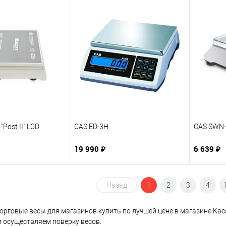
"Post II" LCD
CAS ED-3H
CAS SWN-
19 990 ₽
6 639 ₽
Назад
1
2
3
4
рговые весы для магазинов купить по лучшей цене в магазине Касс
 осуществляем поверку весов.