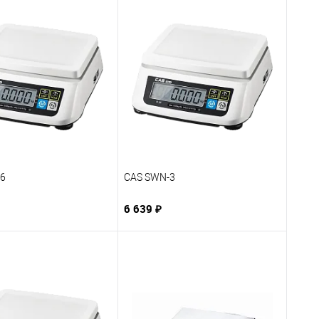
6
CAS SWN-3
6 639 ₽