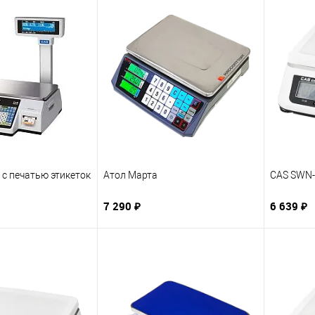
 с печатью этикеток
Атол Марта
CAS SWN-
7 290 ₽
6 639 ₽