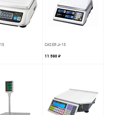
15
CAS ER Jr-15
11 590 ₽