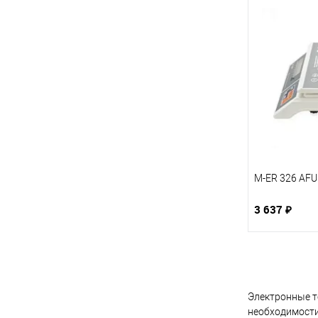
M-ER 326 AFU 
3 637 ₽
Электронные то
необходимости