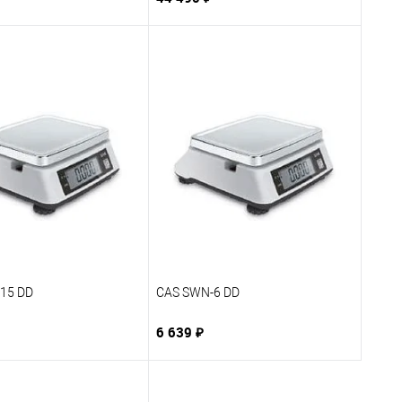
15 DD
CAS SWN-6 DD
6 639 ₽