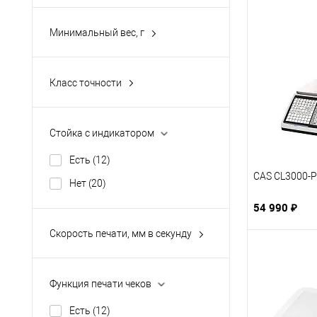
Показать ещё 4
Минимальный вес, г
Класс точности
Высокий (II)
(16)
Специальный (I)
(4)
Стойка с индикатором
Средний (III)
(108)
Есть
(12)
CAS CL3000-P
Нет
(20)
54 990 ₽
Скорость печати, мм в секунду
Функция печати чеков
Есть
(12)