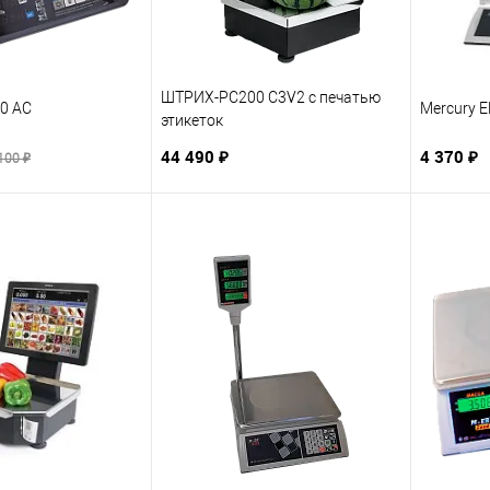
ШТРИХ-PC200 C3V2 с печатью
20 AC
Mercury E
этикеток
44 490 ₽
4 370 ₽
100 ₽