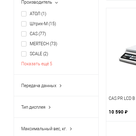
Производитель
АТОЛ
(1)
Штрих-М
(15)
CAS
(77)
MERTECH
(73)
SCALE
(2)
Показать ещё 5
Передача данных
COM (RS-232)
(139)
CAS PR LCD B
Ethernet
(39)
Тип дисплея
10 590 ₽
micro SD
(6)
LCD
(103)
PS/2
(13)
LED
(42)
Максимальный вес, кг.
RJ-12
(1)
VFD
(17)