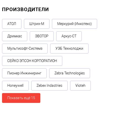
ПРОИЗВОДИТЕЛИ
АТОЛ
Штрих-М
Меркурий (Инкотекс)
Дримкас
ЭВОТОР
Аркус-СТ
Мультисофт-Системз
УЭБ Технолоджи
СЕЙКО ЭПСОН КОРПОРАТИОН
Пионер Инжиниринг
Zebra Technologies
Honeywell
Zebex Indastries
Vioteh
Показать ещё 15