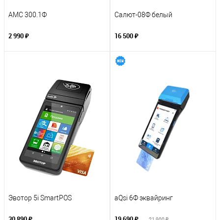
АМС 300.1Ф
Салют-08Ф белый
2 990 ₽
16 500 ₽
Эвотор 5i SmartPOS
aQsi 6Ф эквайринг
30 890 ₽
19 690 ₽
21 900 ₽