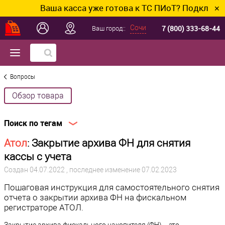
Ваша касса уже готова к ТС ПИоТ? Подключим и нас
✕
7 (800) 333-68-44
Сочи
Ваш город::
Вопросы
Обзор товара
Поиск по тегам
Атол
: Закрытие архива ФН для снятия
кассы с учета
Создан
04.07.2022
, последнее изменение 07.02.2023
Пошаговая инструкция для самостоятельного снятия
отчета о закрытии архива ФН на фискальном
регистраторе АТОЛ.
Закрытие архива фискального накопителя (ФН) – это