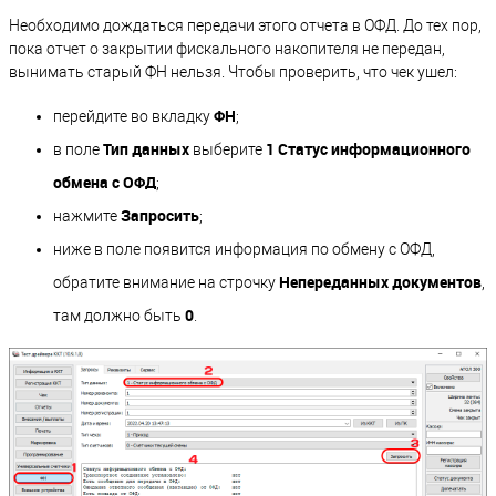
Необходимо дождаться передачи этого отчета в ОФД. До тех пор,
пока отчет о закрытии фискального накопителя не передан,
вынимать старый ФН нельзя. Чтобы проверить, что чек ушел:
ФН
перейдите во вкладку
;
Тип данных
1 Статус информационного
в поле
выберите
обмена с ОФД
;
Запросить
нажмите
;
ниже в поле появится информация по обмену с ОФД,
Непереданных документов
обратите внимание на строчку
,
0
там должно быть
.