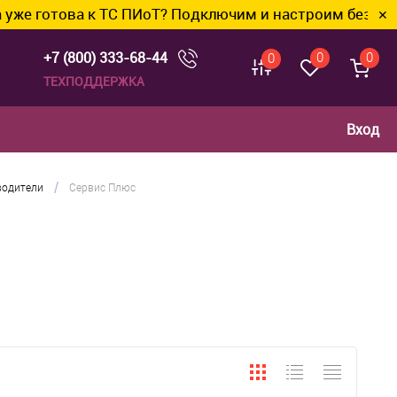
отова к ТС ПИоТ? Подключим и настроим без лишних х
✕
+7 (800) 333-68-44
0
0
0
ТЕХПОДДЕРЖКА
Вход
/
водители
Сервис Плюс