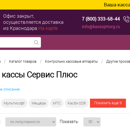
Ваша касса уже г
Офис закрыт,
7 (800) 333-68-44
осуществляется доставка
info@kassopttorg.ru
из Краснодара
На карте
/
/
/
а
Каталог товаров
Контрольно кассовые аппараты
Другие произ
 кассы Сервис Плюс
ое описание
Показать еще 9
Мультисофт
Мещёра
МТС
Касби 02Ф
:
Показать: