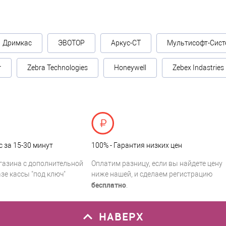
Дримкас
ЭВОТОР
Аркус-СТ
Мультисофт-Сист
г
Zebra Technologies
Honeywell
Zebex Indastries
с за 15-30 минут
100% - Гарантия низких цен
газина с дополнительной
Оплатим разницу, если вы найдете цену
зе кассы "под ключ"
ниже нашей, и сделаем регистрацию
бесплатно
.
НАВЕРХ