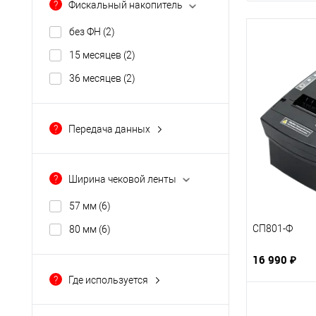
?
Фискальный накопитель
без ФН
(2)
15 месяцев
(2)
36 месяцев
(2)
?
Передача данных
COM (RS-232)
(6)
Ethernet
(6)
?
Ширина чековой ленты
RJ-12
(6)
57 мм
(6)
USB
(6)
СП801-Ф
80 мм
(6)
16 990 ₽
?
Где используется
магазин продуктов
(1)