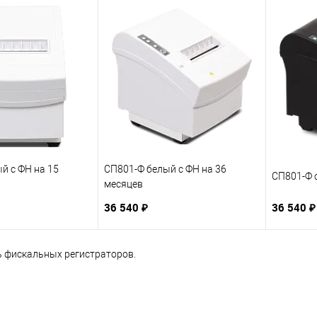
й с ФН на 15
СП801-Ф белый с ФН на 36
СП801-Ф 
месяцев
36 540 ₽
36 540 ₽
 фискальных регистраторов.