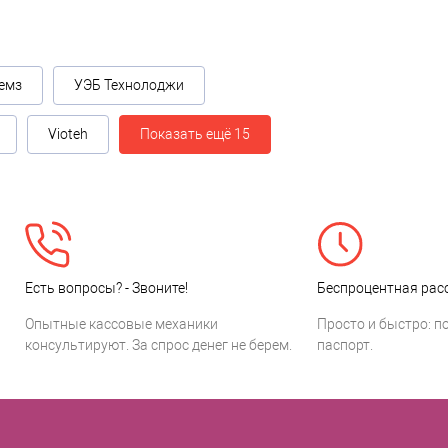
емз
УЭБ Технолоджи
Vioteh
Показать ещё 15
Есть вопросы? - Звоните!
Беспроцентная расс
Опытные кассовые механики
Просто и быстро: п
консультируют. За спрос денег не берем.
паспорт.