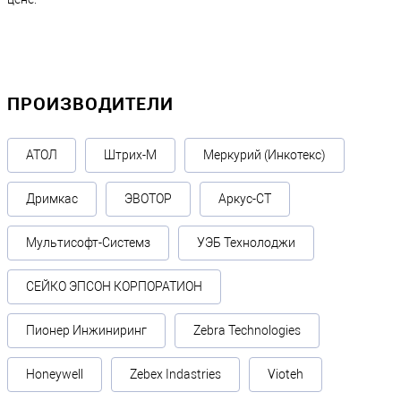
ПРОИЗВОДИТЕЛИ
АТОЛ
Штрих-М
Меркурий (Инкотекс)
Дримкас
ЭВОТОР
Аркус-СТ
Мультисофт-Системз
УЭБ Технолоджи
СЕЙКО ЭПСОН КОРПОРАТИОН
Пионер Инжиниринг
Zebra Technologies
Honeywell
Zebex Indastries
Vioteh