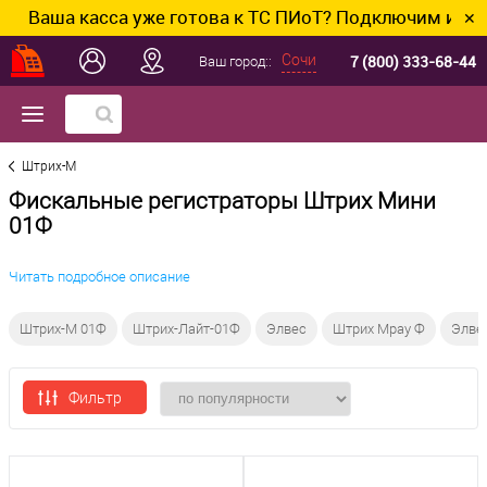
Ваша касса уже готова к ТС ПИоТ? Подключим и настр
✕
7 (800) 333-68-44
Сочи
Ваш город::
Штрих-М
Фискальные регистраторы Штрих Мини
01Ф
Читать подробное описание
Штрих-М 01Ф
Штрих-Лайт-01Ф
Элвес
Штрих Mpay Ф
Элве
Фильтр