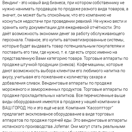
Вендинг - это новый вид бизнеса, при котором собственнику не
нужно нанимать продавцов по продаже разного вида товаров, а
значит, он может быть спокойным, что его компанию не
коснуться недостачи при проведении ревизий. Не нужно вести и
хранить кипу документации для ежедневной отчётности. Это
даёт возможность экономии денег за работу обслуживающего
персонала. Главное, это купить автоматизированные системы,
которые будет выдавать товар потенциальным покупателям и
поставить его там, где нужно, т. е. где есть спрос именно на
представленную Вами категорию товара. Торговые аппараты по
продаже штучной продукции (снеков). Кофе-машины, которые
дают возможность выбора клиентом его любимого напитка по
вкусу, учитывая его пожелание к количеству сахара и
добавления сливок. Вендинговые аппараты по продаже
мороженого и замороженных продуктов. Торговые аппараты по
продаже прохладительных напитков. Все перечисленные выше
виды оборудования имеются в продаже у нашей компании в
ВАШ ГОРОД. Но и это ещё не всё. Компания "Кассоптторг"
предлагает эксклюзивное оборудование в виде торговых
аппаратов по продаже горячей еды. Это вендинговые аппараты
испанского производства Jofemar. Они могут стать реальными