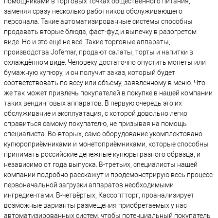
помощниками в торговых точках общественного питания,
заменяя сразу несколько работников обслуживающего
персонала. Такие автоматизированные системы способны
продавать вторые блюда, фаст-фуд и выпечку в разогретом
виде. Но и это ещё не всё. Такие торговые аппараты,
производства Jofemar, продают салаты, торты и напитки в
охлаждённом виде. Человеку достаточно опустить монеты или
бумажную купюру, и он получит заказ, который будет
соответствовать по весу или объёму, заявленному в меню. Что
же так может привлечь покупателей в покупке в нашей компании
таких вендинговых аппаратов. В первую очередь это их
обслуживание и эксплуатация, с которой довольно легко
справиться самому покупателю, не призывая на помощь
специалиста. Во-вторых, само оборудование укомплектовано
купюроприёмниками и монетоприёмниками, которые способны
принимать российские денежные купюры разного образца, и
независимо от года выпуска. В-третьих, специалисты нашей
компании подробно расскажут и продемонстрирую весь процесс
первоначальной загрузки аппаратов необходимыми
ингредиентами. В-четвёртых, Кассоптторг, проанализирует
возможные варианты размещения приобретаемых у нас
автоматизированных систем, чтобы потенциальный покупатель